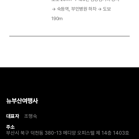
→ 숙등역, 부민병원 하차 → 도보
190m
뉴부산여행사
대표자
조행숙
주소
부산시 북구 덕천동 380-13 메디앙 오피스텔 제 14층 1403호