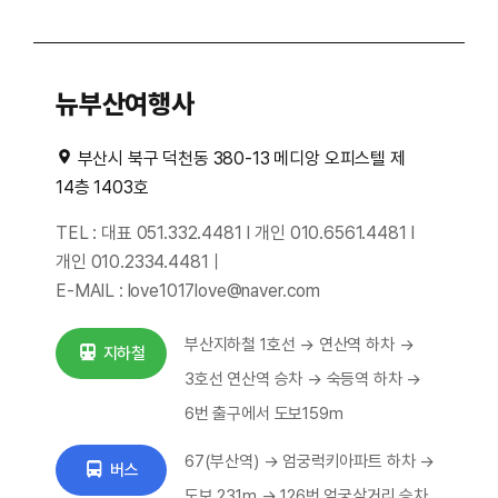
뉴부산여행사
부산시 북구 덕천동 380-13 메디앙 오피스텔 제
14층 1403호
TEL : 대표 051.332.4481 I 개인 010.6561.4481 I
개인 010.2334.4481｜
E-MAIL : love1017love@naver.com
부산지하철 1호선 → 연산역 하차 →
지하철
3호선 연산역 승차 → 숙등역 하차 →
6번 출구에서 도보159m
67(부산역) → 엄궁럭키아파트 하차 →
버스
도보 231m → 126번 엄궁삼거리 승차