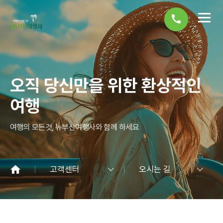
call
오직 당신만을 위한 환상적인
여행
여행의 모든것, 뉴부산여행사와 함께 하세요
고객센터
오시는 길